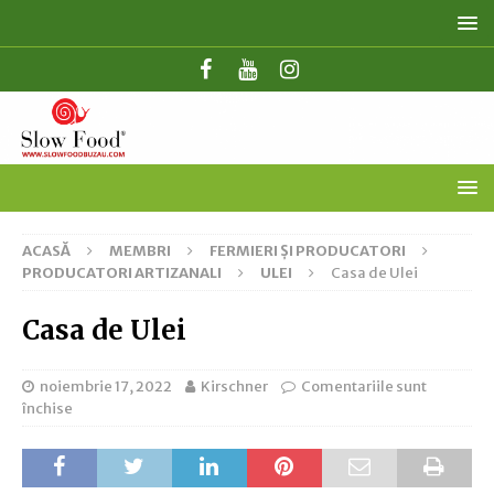
ACASĂ
MEMBRI
FERMIERI ȘI PRODUCATORI
PRODUCATORI ARTIZANALI
ULEI
Casa de Ulei
Casa de Ulei
noiembrie 17, 2022
Kirschner
Comentariile sunt
închise