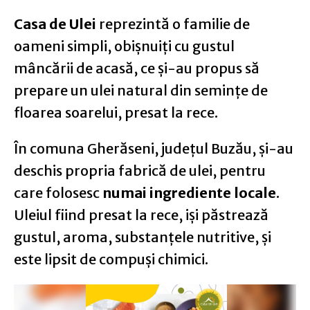
Casa de Ulei
reprezintă o familie de
oameni simpli, obișnuiți cu gustul
mâncării de acasă, ce și-au propus să
prepare un ulei natural din semințe de
floarea soarelui, presat la rece.
În comuna Gherăseni, județul Buzău, și-au
deschis propria fabrică de ulei, pentru
care folosesc
numai ingrediente locale
.
Uleiul fiind presat la rece, iși păstrează
gustul, aroma, substanțele nutritive, și
este lipsit de compuși chimici.