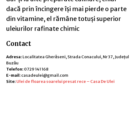
dacă prin încingere îşi mai pierde o parte
din vitamine, el rămâne totuşi superior
uleiurilor rafinate chimic
Contact
Adresa:
Localitatea Gherăseni, Strada Conacului, Nr 37, Județul
Buzău
Telefon:
0729 141 168
E-mail:
casadeulei@gmail.com
Site:
Ulei de floarea soarelui presat rece – Casa De Ulei