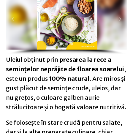
Uleiul obţinut prin
presarea la rece a
seminţelor neprăjite de floarea soarelui
,
este un produs
100% natural
. Are miros şi
gust plăcut de seminţe crude, uleios, dar
nu greţos, o culoare galben aurie
strălucitoare şi o bogată valoare nutritivă.
Se foloseşte în stare crudă pentru salate,
dar şi la alte preparate culinare, chiar