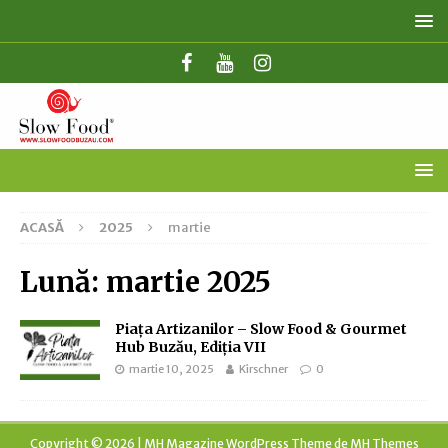
ACASĂ
2025
martie
Lună:
martie 2025
Piața Artizanilor – Slow Food & Gourmet
Hub Buzău, Ediția VII
martie 10, 2025
Kirschner
0
Copyright © 2026 | MH Magazine WordPress Theme de
MH Themes