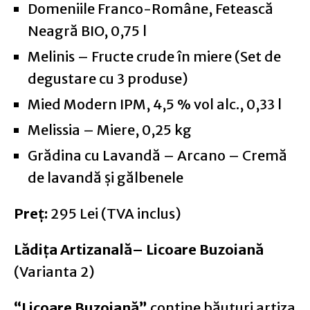
Domeniile Franco-Române, Fetească
Neagră BIO, 0,75 l
Melinis – Fructe crude în miere (Set de
degustare cu 3 produse)
Mied Modern IPM, 4,5 % vol alc., 0,33 l
Melissia – Miere, 0,25 kg
Grădina cu Lavandă – Arcano – Cremă
de lavandă și gălbenele
Preț:
295 Lei (TVA inclus)
Lădița Artizanală– Licoare Buzoiană
(Varianta 2)
“Licoare Buzoiană”
conține băuturi artiza