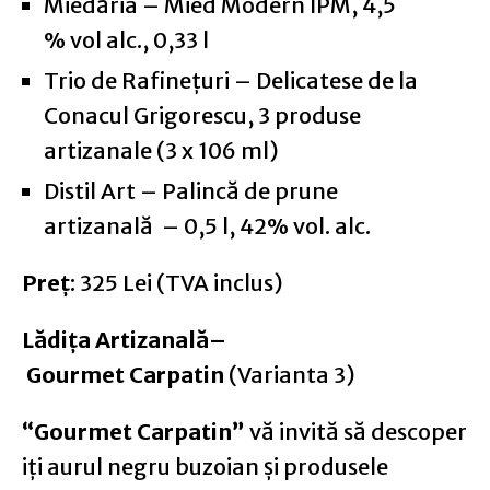
Miedăria – Mied Modern IPM, 4,5
% vol alc., 0,33 l
Trio de Rafinețuri – Delicatese de la
Conacul Grigorescu, 3 produse
artizanale (3 x 106 ml)
Distil Art – Palincă de prune
artizanală – 0,5 l, 42% vol. alc.
Preț
: 325 Lei (TVA inclus)
Lădița Artizanală–
Gourmet Carpatin
(Varianta 3)
“Gourmet Carpatin”
vă invită să descoper
iți aurul negru buzoian și produsele