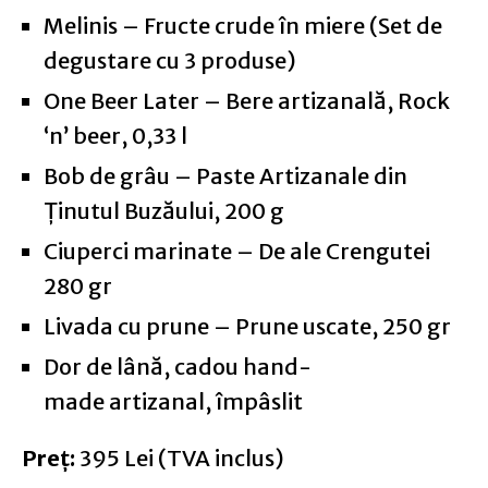
Melinis – Fructe crude în miere (Set de
degustare cu 3 produse)
One Beer Later – Bere artizanală, Rock
‘n’ beer, 0,33 l
Bob de grâu – Paste Artizanale din
Ținutul Buzăului, 200 g
Ciuperci marinate – De ale Crengutei
280 gr
Livada cu prune – Prune uscate, 250 gr
Dor de lână, cadou hand-
made artizanal, împâslit
Preț:
395 Lei (TVA inclus)