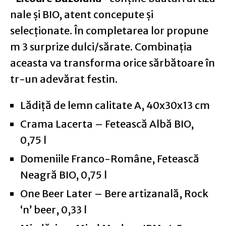
nale și BIO, atent concepute și
selecționate. În completarea lor propune
m 3 surprize dulci/sărate. Combinația
aceasta va transforma orice sărbătoare în
tr-un adevărat festin.
Lădiță de lemn calitate A, 40x30x13 cm
Crama Lacerta – Fetească Albă BIO,
0,75 l
Domeniile Franco-Române, Fetească
Neagră BIO, 0,75 l
One Beer Later – Bere artizanală, Rock
‘n’ beer, 0,33 l