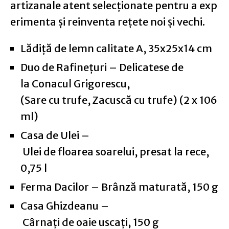
artizanale atent selecționate pentru a exp
erimenta și reinventa rețete noi și vechi.
Lădiță de lemn calitate A, 35x25x14 cm
Duo de Rafinețuri – Delicatese de
la Conacul Grigorescu,
(Sare cu trufe, Zacuscă cu trufe) (2 x 106
ml)
Casa de Ulei –
Ulei de floarea soarelui, presat la rece,
0,75 l
Ferma Dacilor – Brânză maturată, 150 g
Casa Ghizdeanu –
Cârnați de oaie uscați, 150 g