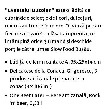
”Evantaiul Buzoian”
este o lădiță ce
cuprinde o selecție de licori, dulcețuri,
miere sau fructe în miere. O pânză pe care
fiecare artizan și-a lăsat amprenta, ce
întâmpină orice gurmand și deschide
porțile către lumea Slow Food Buzău.
Lădiță de lemn calitate A, 35x25x14 cm
Delicatese de la Conacul Grigorescu, 3
produse artizanale preparate la
conac (3 x 106 ml)
One Beer Later – Bere artizanală, Rock
‘n’ beer, 0,33 l