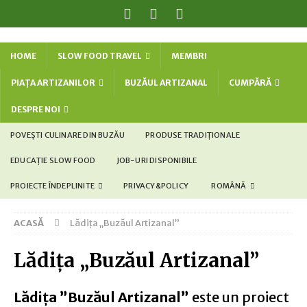
HOME
SLOW FOOD TRAVEL
MEMBRI
PIAȚA ARTIZANILOR
BUZĂUL ARTIZANAL
CUMPĂRĂ
DESPRE NOI
POVEȘTI CULINARE DIN BUZĂU
PRODUSE TRADIȚIONALE
EDUCAȚIE SLOW FOOD
JOB-URI DISPONIBILE
PROIECTE ÎNDEPLINITE
PRIVACY&POLICY
ROMÂNĂ
ACASĂ
Lădița „Buzăul Artizanal”
Lădița „Buzăul Artizanal”
Lădița ”Buzăul Artizanal”
este un proiect