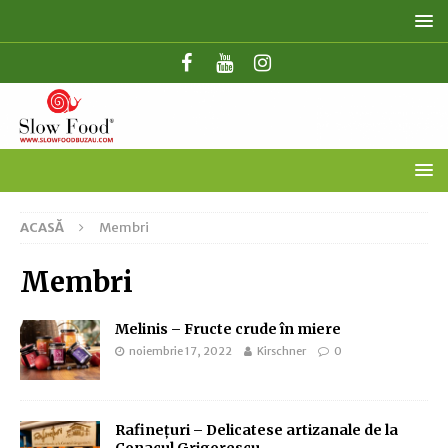
ACASĂ
Membri
Membri
Melinis – Fructe crude în miere
noiembrie 17, 2022
Kirschner
0
Rafinețuri – Delicatese artizanale de la