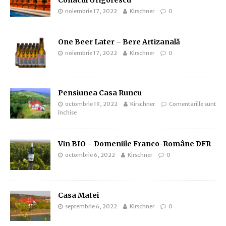
Conacul Grigorescu
noiembrie 17, 2022
Kirschner
0
One Beer Later – Bere Artizanală
noiembrie 17, 2022
Kirschner
0
Pensiunea Casa Runcu
octombrie 19, 2022
Kirschner
Comentariile sunt
închise
Vin BIO – Domeniile Franco-Române DFR
octombrie 6, 2022
Kirschner
0
Casa Matei
septembrie 6, 2022
Kirschner
0