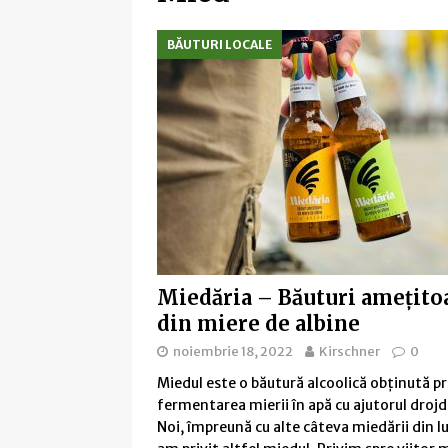
BĂUTURI LOCALE
Miedăria – Băuturi amețito
din miere de albine
noiembrie 18, 2022
Kirschner
0
Miedul este o băutură alcoolică obținută pr
fermentarea mierii în apă cu ajutorul drojdi
Noi, împreună cu alte câteva miedării din l