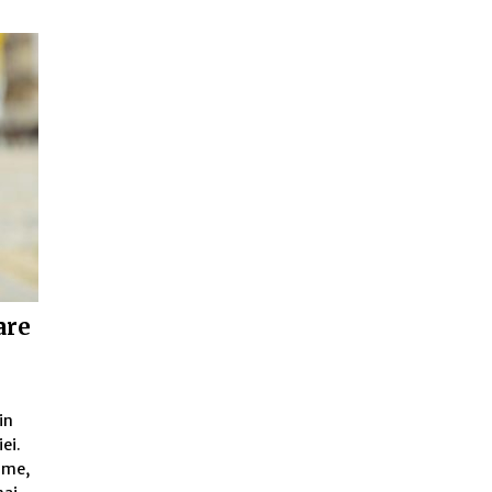
are
in
ei.
ume,