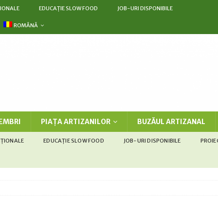
IONALE
EDUCAȚIE SLOW FOOD
JOB-URI DISPONIBILE
ROMÂNĂ
EMBRI
PIAȚA ARTIZANILOR
BUZĂUL ARTIZANAL
IȚIONALE
EDUCAȚIE SLOW FOOD
JOB-URI DISPONIBILE
PROIE