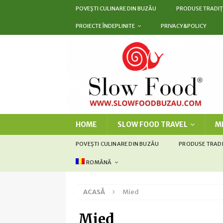
POVEȘTI CULINARE DIN BUZĂU
PRODUSE TRADIȚ
PROIECTE ÎNDEPLINITE
PRIVACY&POLICY
HOME
SLOW FOOD TRAVEL
M
POVEȘTI CULINARE DIN BUZĂU
PRODUSE TRAD
ROMÂNĂ
ACASĂ
Mied
Mied