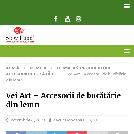
ACASĂ
MEMBRI
FERMIERI ȘI PRODUCATORI
ACCESORII DE BUCĂTĂRIE
Vei Art – Accesorii de bucătărie
din lemn
Vei Art – Accesorii de bucătărie
din lemn
octombrie 6, 2023
Ancuta Mocanasu
0