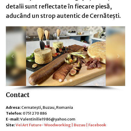
detalii sunt reflectate în fiecare piesă,
aducând un strop autentic de Cernătești.
Contact
Adresa:
Cernatești, Buzau, Romania
Telefon:
0751 270 886
E-mail:
Valentinilie1986@yahoo.com
Site:
Vei Art Future- Woodworking | Buzau | Facebook