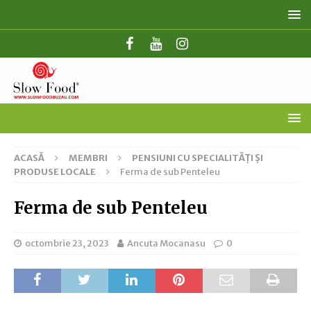
ACASĂ
MEMBRI
PENSIUNI CU SPECIALITĂȚI ȘI
PRODUSE LOCALE
Ferma de sub Penteleu
Ferma de sub Penteleu
octombrie 23, 2023
Ancuta Mocanasu
0