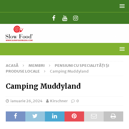
ACASĂ
MEMBRI
PENSIUNI CU SPECIALITĂȚI ȘI
PRODUSE LOCALE
Camping Muddyland
Camping Muddyland
ianuarie 26, 2024
Kirschner
0