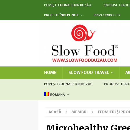
POVEȘTI CULINARE DIN BUZĂU
PRODUSE TRADIȚ
PROIECTE ÎNDEPLINITE
PRIVACY&POLICY
HOME
SLOW FOOD TRAVEL
M
POVEȘTI CULINARE DIN BUZĂU
PRODUSE TRAD
ROMÂNĂ
ACASĂ
MEMBRI
FERMIERI ȘI PR
Microhealthy Gre