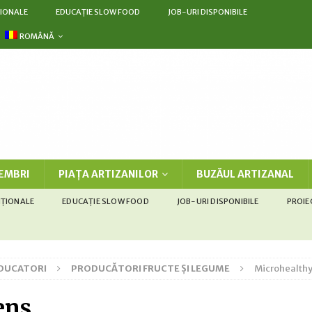
IONALE
EDUCAȚIE SLOW FOOD
JOB-URI DISPONIBILE
ROMÂNĂ
EMBRI
PIAȚA ARTIZANILOR
BUZĂUL ARTIZANAL
IȚIONALE
EDUCAȚIE SLOW FOOD
JOB-URI DISPONIBILE
PROIE
ODUCATORI
PRODUCĂTORI FRUCTE ȘI LEGUME
Microhealth
ens