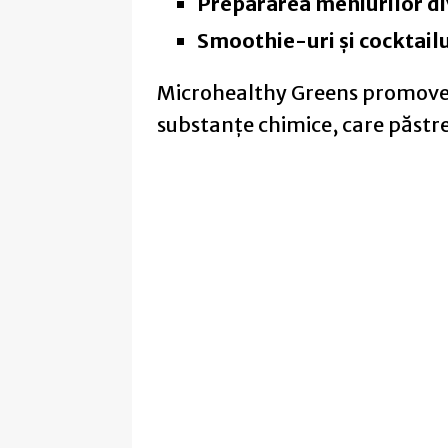
Prepararea meniurilor div
Smoothie-uri și cocktailu
Microhealthy Greens promoveaz
substanțe chimice, care păstre