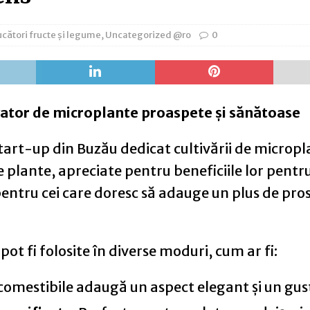
cători fructe și legume
,
Uncategorized @ro
0
ator de microplante proaspete și sănătoase
art-up din Buzău dedicat cultivării de micropla
te plante, apreciate pentru beneficiile lor pentr
pentru cei care doresc să adauge un plus de pro
pot fi folosite în diverse moduri, cum ar fi:
 comestibile adaugă un aspect elegant și un gust 