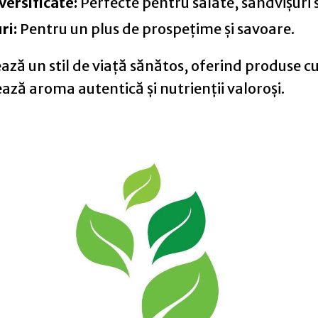
ersificate:
Perfecte pentru salate, sandvișuri
ri:
Pentru un plus de prospețime și savoare.
ă un stil de viață sănătos, oferind produse cul
ază aroma autentică și nutrienții valoroși.