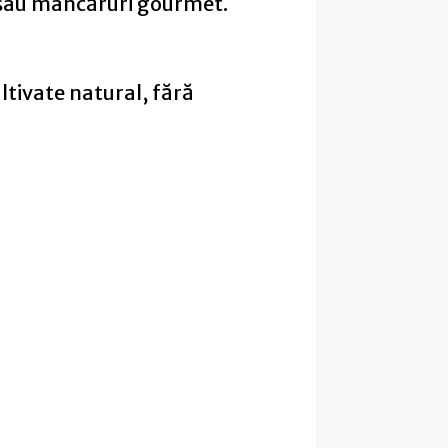
 sau mâncăruri gourmet.
tivate natural, fără