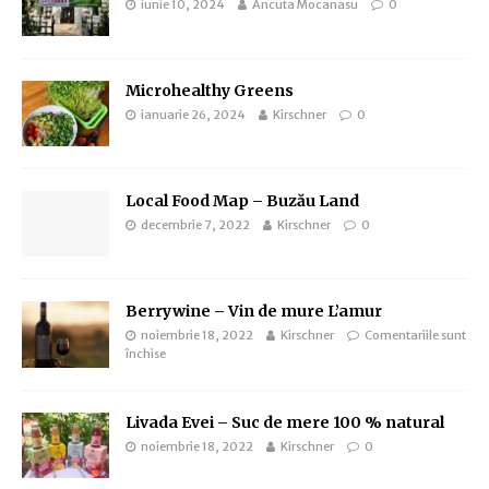
iunie 10, 2024
Ancuta Mocanasu
0
Microhealthy Greens
ianuarie 26, 2024
Kirschner
0
Local Food Map – Buzău Land
decembrie 7, 2022
Kirschner
0
Berrywine – Vin de mure L’amur
noiembrie 18, 2022
Kirschner
Comentariile sunt
închise
Livada Evei – Suc de mere 100 % natural
noiembrie 18, 2022
Kirschner
0