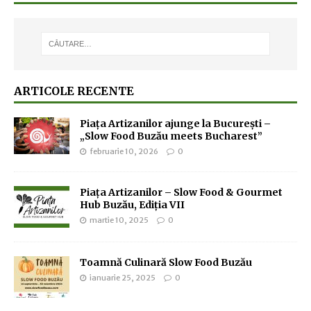
ARTICOLE RECENTE
Piața Artizanilor ajunge la București –
„Slow Food Buzău meets Bucharest”
februarie 10, 2026
0
Piața Artizanilor – Slow Food & Gourmet
Hub Buzău, Ediția VII
martie 10, 2025
0
Toamnă Culinară Slow Food Buzău
ianuarie 25, 2025
0