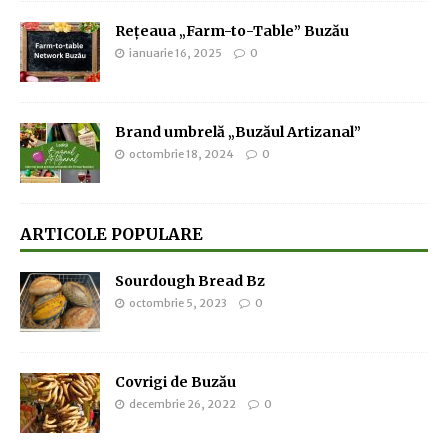
Rețeaua „Farm-to-Table” Buzău
ianuarie 16, 2025
0
Brand umbrelă „Buzăul Artizanal”
octombrie 18, 2024
0
ARTICOLE POPULARE
Sourdough Bread Bz
octombrie 5, 2023
0
Covrigi de Buzău
decembrie 26, 2022
0