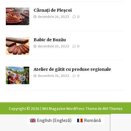
Cârnați de Pleșcoi
decembrie 26, 2022
0
Babic de Buzău
decembrie 26, 2022
0
Atelier de gătit cu produse regionale
decembrie 26, 2022
0
Copyright © 2026 | MH Magazine WordPress Theme de
MH Themes
English
(
Engleză
)
Română